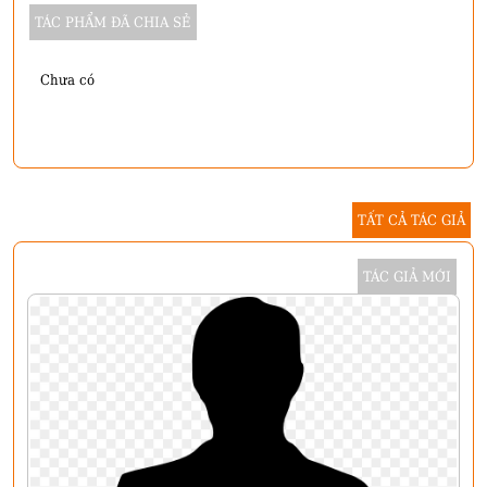
TÁC PHẨM ĐÃ CHIA SẺ
Chưa có
TẤT CẢ TÁC GIẢ
TÁC GIẢ MỚI