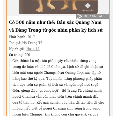
ĐỌC VÀ TẢI VỀ
Có 500 năm như thế: Bản sắc Quảng Nam
và Đàng Trong từ góc nhìn phân kỳ lịch sử
Phát hành:
2017
Tác giả:
Hồ Trung Tú
Người gửi:
Hoan Lê
Số trang:
290
Giới thiệu:
Là một tác phẩm gây rất nhiều tiếng vang
trong dư luận về chủ đề Chăm-pa. Lịch sử đã ghi nhận sự
biến mất của người Champa ở xứ Quảng được xác lập từ
hàng bao thế kỷ qua. Tuy nhiên, bằng phương pháp phân
tích dựa trên sự phân kỳ lịch sử và ngôn ngữ học (ngữ
điệu, giọng điệu, phương ngữ), Hồ Trung Tú chứng minh
người Champa vẫn còn hiện diện trên chính mảnh đất
của tổ tiên họ. Kết quả nghiên cứu này, đã tạo tiền đề cho
những hiểu biết về người Champa sinh sống trong vùng
ngoại biên Champa (khi không còn chủ quyền), và qua