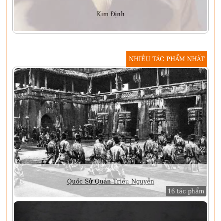
Kim Định
NHIỀU TÁC PHẨM NHẤT
Quốc Sử Quán Triều Nguyễn
16 tác phẩm