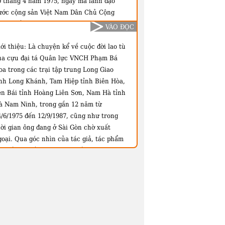
0 tháng 4 năm 1975, ngày mà lãnh đạo
ước cộng sản Việt Nam Dân Chủ Cộng
òa chiếm trọn Việt Nam Cộng Hòa chúng
VÀO ĐỌC
, ký ức và tài liệu mà tôi ghi chép lúc
ới thiệu:
Là chuyện kể về cuộc đời lao tù
ương nhiệm, còn lưu giữ được đôi điều. Vì
ủa cựu đại tá Quân lực VNCH Phạm Bá
iới hạn trong phạm vi trách nhiệm nên
oa trong các trại tập trung Long Giao
hông có được tính cách tròn vẹn của mỗi
ỉnh Long Khánh, Tam Hiệp tỉnh Biên Hòa,
iến cố, nhưng hy vọng là nội dung này có
ên Bái tỉnh Hoàng Liên Sơn, Nam Hà tỉnh
hả năng giùp quí vị quí bạn nhận ra
à Nam Ninh, trong gần 12 năm từ
hững nét trung thực khi lần theo mỗi sự
4/6/1975 đến 12/9/1987, cũng như trong
ện trong từng biến cố..."
hời gian ông đang ở Sài Gòn chờ xuất
goại. Qua góc nhìn của tác giả, tác phẩm
òn đề cập đến tình hình miền Nam Việt
am trước khi sụp đổ cũng như những cảm
hận của ông về nước Việt Nam thống nhất
au năm 1975.