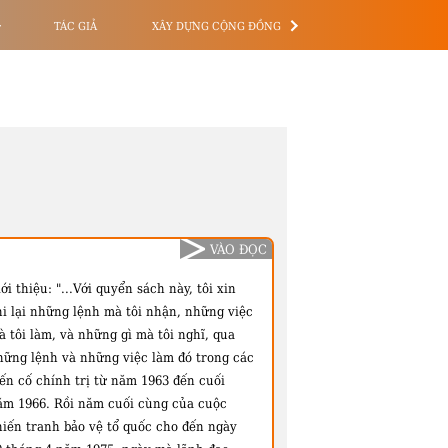
TÁC GIẢ
XÂY DỰNG CỘNG ĐỒNG
VÀO ĐỌC
ới thiệu:
"...Với quyển sách này, tôi xin
hi lại những lệnh mà tôi nhận, những việc
 tôi làm, và những gì mà tôi nghĩ, qua
hững lệnh và những việc làm đó trong các
iến cố chính trị từ năm 1963 đến cuối
ăm 1966. Rồi năm cuối cùng của cuộc
hiến tranh bảo vệ tổ quốc cho đến ngày