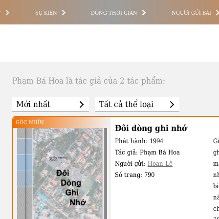
T
SỰ KIỆN
DÒNG THỜI GIAN
NGƯỜI GỬI BÀI
Phạm Bá Hoa là tác giả của 2 tác phẩm:
GÓC NHÌN
Đôi dòng ghi nhớ
Phát hành:
1994
Gi
Tác giả:
Phạm Bá Hoa
g
Người gửi:
Hoan Lê
mà
Số trang:
790
n
b
n
c