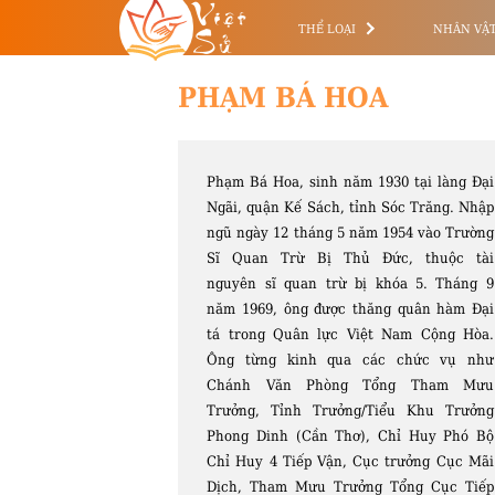
Việt
Sử
THỂ LOẠI
NHÂN VẬ
PHẠM BÁ HOA
Phạm Bá Hoa, sinh năm 1930 tại làng Đại
Ngãi, quận Kế Sách, tỉnh Sóc Trăng. Nhập
ngũ ngày 12 tháng 5 năm 1954 vào Trường
Sĩ Quan Trừ Bị Thủ Đức, thuộc tài
nguyên sĩ quan trừ bị khóa 5. Tháng 9
năm 1969, ông được thăng quân hàm Đại
tá trong Quân lực Việt Nam Cộng Hòa.
Ông từng kinh qua các chức vụ như
Chánh Văn Phòng Tổng Tham Mưu
Trưởng, Tỉnh Trưởng/Tiểu Khu Trưởng
Phong Dinh (Cần Thơ), Chỉ Huy Phó Bộ
Chỉ Huy 4 Tiếp Vận, Cục trưởng Cục Mãi
Dịch, Tham Mưu Trưởng Tổng Cục Tiếp