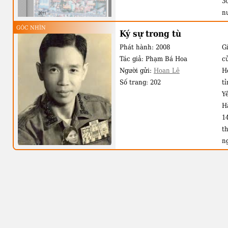
3
n
H
GÓC NHÌN
Ký sự trong tù
ta
Phát hành:
2008
Gi
đ
Tác giả:
Phạm Bá Hoa
c
g
Người gửi:
Hoan Lê
H
k
Số trang:
202
t
b
Y
k
H
n
1
ki
t
n
c
N
n
s