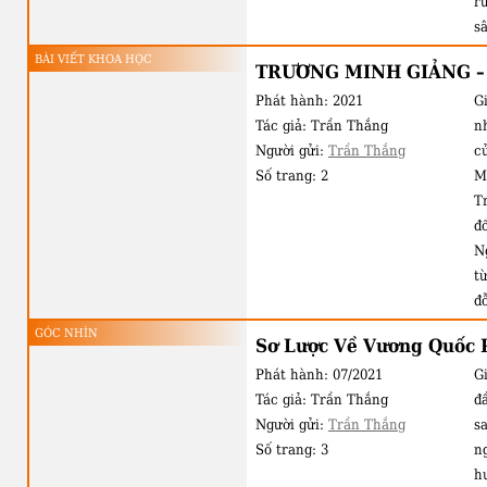
r
s
c
BÀI VIẾT KHOA HỌC
TRƯƠNG MINH GIẢNG –
h
Phát hành:
2021
Gi
t
Tác giả:
Trần Thắng
nh
H
Người gửi:
Trần Thắng
c
vô
Số trang:
2
M
T
đ
N
t
đ
s
GÓC NHÌN
Sơ Lược Về Vương Quốc
H
Phát hành:
07/2021
Gi
v
Tác giả:
Trần Thắng
đ
Người gửi:
Trần Thắng
s
Số trang:
3
n
h