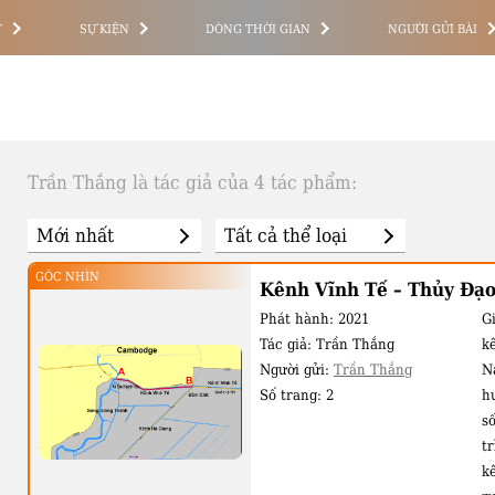
T
SỰ KIỆN
DÒNG THỜI GIAN
NGƯỜI GỬI BÀI
Trần Thắng là tác giả của 4 tác phẩm:
GÓC NHÌN
Kênh Vĩnh Tế – Thủy Đạo
Phát hành:
2021
Gi
Tác giả:
Trần Thắng
k
Người gửi:
Trần Thắng
N
Số trang:
2
h
s
t
k