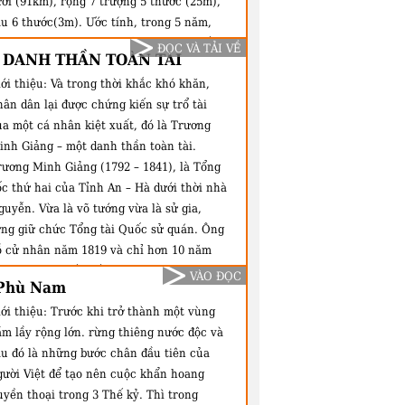
ưỡi (91km), rộng 7 trượng 5 thước (25m),
âu 6 thước(3m). Ước tính, trong 5 năm,
ác quan phụ trách đã phải huy động đến
ĐỌC VÀ TẢI VỀ
 DANH THẦN TOÀN TÀI
ơn 80.000 dân binh. Kênh đào xong đã
ới thiệu:
Và trong thời khắc khó khăn,
ưới tiêu cho hàng vạn mẫu ruộng miền
ân dân lại được chứng kiến sự trổ tài
ậu Giang và việc đi lại bằng đường thủy
ủa một cá nhân kiệt xuất, đó là Trương
 cùng thuận lợi.
inh Giảng – một danh thần toàn tài.
rương Minh Giảng (1792 – 1841), là Tổng
ốc thứ hai của Tỉnh An – Hà dưới thời nhà
guyễn. Vừa là võ tướng vừa là sử gia,
ừng giữ chức Tổng tài Quốc sử quán. Ông
ỗ cử nhân năm 1819 và chỉ hơn 10 năm
au đã thăng tiến đến chức Thượng thư Bộ
VÀO ĐỌC
 Phù Nam
ộ. Sự thăng trầm là những gì có thể nói
ới thiệu:
Trước khi trở thành một vùng
ề cuộc đời của ông.
ầm lầy rộng lớn. rừng thiêng nước độc và
au đó là những bước chân đầu tiên của
gười Việt để tạo nên cuộc khẩn hoang
uyền thoại trong 3 Thế kỷ. Thì trong