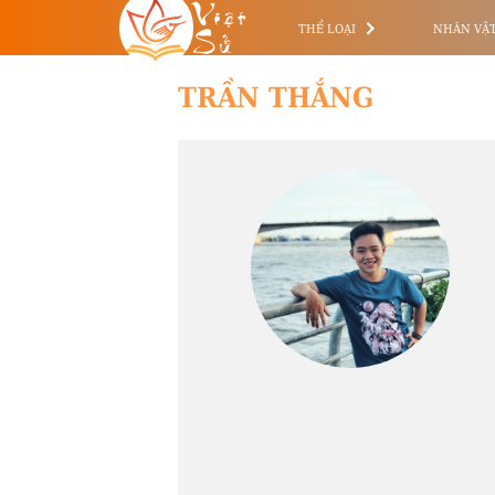
Việt
Sử
THỂ LOẠI
NHÂN VẬ
TRẦN THẮNG