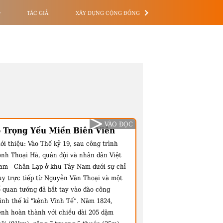
TÁC GIẢ
XÂY DỰNG CỘNG ĐỒNG
VÀO ĐỌC
 Trọng Yếu Miền Biên Viễn
ới thiệu:
Vào Thế kỷ 19, sau công trình
ênh Thoại Hà, quân đội và nhân dân Việt
am - Chân Lạp ở khu Tây Nam dưới sự chỉ
uy trực tiếp từ Nguyễn Văn Thoại và một
ố quan tướng đã bắt tay vào đào công
rình thế kỉ "kênh Vĩnh Tế”. Năm 1824,
ênh hoàn thành với chiều dài 205 dặm